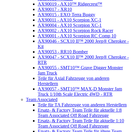
AX90019 - AX10™ Ridgecrest™
AX90017 - XR10
AX90015 - EXO Terra Buggy
AX90011 - AX10 Scorpion XC-1
AX90004 - AX10 Scorpion XC-1
AX90002 - AX10 Scorpion Rock Racer
AX90001 - AX10 Scorpion RC Comp 10
AX90046 - SCX10 II™ 2000 Jeep® Cherokee -
Kit
AX90053 - RR10 Bomber
AX90047 - SCX10 II™ 2000 Jeep® Cherokee -
RTR
AX90055 - SMT10™ Grave Digger Monster
Jam Truck
Teile für Axial Fahrzeuge von anderen
Herstellern
AX90057 - SMT10™ MAX-D Monster Jam
Truck 1/10th Scale Electric 4WD - RTR
Team Associated
Teile für TA Fahrzeuge von anderen Herstellern
Ersatz- & Factory Team Teile für aktuelle 1:8
Team Associated Off Road Fahrzeuge
Ersatz- & Factory Team Teile für aktuelle 1:10
Team Associated Off Road Fahrzeuge
Ersatz- & Factory Team Teile für ältere Team