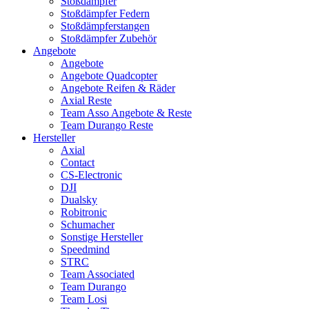
Stoßdämpfer
Stoßdämpfer Federn
Stoßdämpferstangen
Stoßdämpfer Zubehör
Angebote
Angebote
Angebote Quadcopter
Angebote Reifen & Räder
Axial Reste
Team Asso Angebote & Reste
Team Durango Reste
Hersteller
Axial
Contact
CS-Electronic
DJI
Dualsky
Robitronic
Schumacher
Sonstige Hersteller
Speedmind
STRC
Team Associated
Team Durango
Team Losi