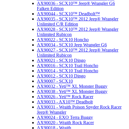
AX90036 - SCX10™ Jeep® Wrangler G6
Falken Edition
AX90044 - SCX10™ Deadbolt™
AX90035 - SCX10™ 2012 Jeep® Wrangler
Unlimited C/R Edition
AX90028 - SCX10™ 2012 Jeep® Wrangler
Unlimited Rubicon
AX90022 - SCX10 Honcho
AX90034 - SCX10 Jeep Wrangler G6
AX90027 - SCX10™ 2012 Jeep® Wrangler
Unlimited Rubicon
AX90021 - SCX10 Dingo
AX90016 - SCX10 Trail Honcho
AX90014 - SCX10 Trail Honcho
AX90012 - SCX10 Dingo
AX90007 - SCX10
AX90032 - Yeti™ XL Monster Buggy
AX90038 - Yeti™ XL Monster Buggy
AX90026 - Yeti™ Rock Racer
AX90033 - AX10™ Deadbolt
AX90031 - Wraith Poison Spyder Rock Racer
Jeep® Wrangler
AX90024 - EXO Terra Buggy
AX90020 - Wraith Rock Racer
AX90018 - Wraith