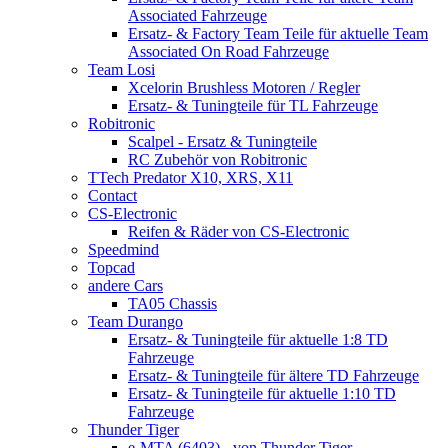
Associated Fahrzeuge
Ersatz- & Factory Team Teile für aktuelle Team
Associated On Road Fahrzeuge
Team Losi
Xcelorin Brushless Motoren / Regler
Ersatz- & Tuningteile für TL Fahrzeuge
Robitronic
Scalpel - Ersatz & Tuningteile
RC Zubehör von Robitronic
TTech Predator X10, XRS, X11
Contact
CS-Electronic
Reifen & Räder von CS-Electronic
Speedmind
Topcad
andere Cars
TA05 Chassis
Team Durango
Ersatz- & Tuningteile für aktuelle 1:8 TD
Fahrzeuge
Ersatz- & Tuningteile für ältere TD Fahrzeuge
Ersatz- & Tuningteile für aktuelle 1:10 TD
Fahrzeuge
Thunder Tiger
e-MTA (6403) - von Thunder Tiger