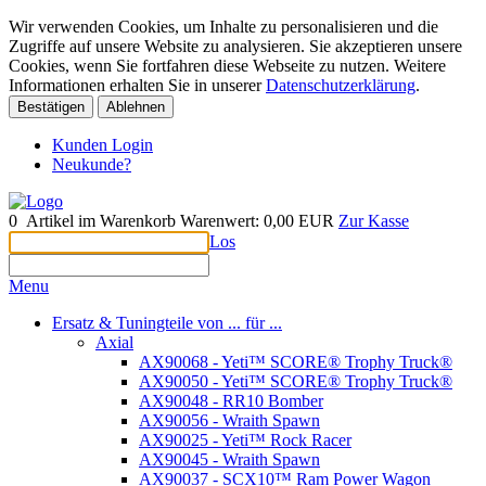
Wir verwenden Cookies, um Inhalte zu personalisieren und die
Zugriffe auf unsere Website zu analysieren. Sie akzeptieren unsere
Cookies, wenn Sie fortfahren diese Webseite zu nutzen. Weitere
Informationen erhalten Sie in unserer
Datenschutzerklärung
.
Bestätigen
Ablehnen
Kunden Login
Neukunde?
0
Artikel im Warenkorb
Warenwert:
0,00 EUR
Zur Kasse
Los
Menu
Ersatz & Tuningteile von ... für ...
Axial
AX90068 - Yeti™ SCORE® Trophy Truck®
AX90050 - Yeti™ SCORE® Trophy Truck®
AX90048 - RR10 Bomber
AX90056 - Wraith Spawn
AX90025 - Yeti™ Rock Racer
AX90045 - Wraith Spawn
AX90037 - SCX10™ Ram Power Wagon